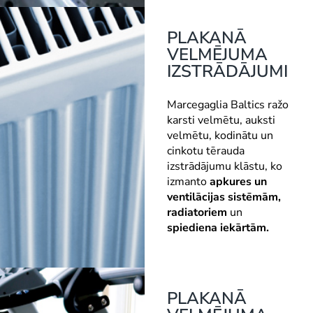
PLAKANĀ
VELMĒJUMA
IZSTRĀDĀJUMI
Marcegaglia Baltics ražo
karsti velmētu, auksti
velmētu, kodinātu un
cinkotu tērauda
izstrādājumu klāstu, ko
izmanto
apkures un
ventilācijas sistēmām,
radiatoriem
un
spiediena iekārtām.
PLAKANĀ