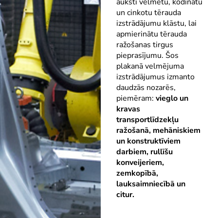
auksti velmētu, kodinātu
un cinkotu tērauda
izstrādājumu klāstu, lai
apmierinātu tērauda
ražošanas tirgus
pieprasījumu. Šos
plakanā velmējuma
izstrādājumus izmanto
daudzās nozarēs,
piemēram:
vieglo un
kravas
transportlīdzekļu
ražošanā, mehāniskiem
un konstruktīviem
darbiem, rullīšu
konveijeriem,
zemkopībā,
lauksaimniecībā un
citur.