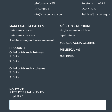
telefona nr. +39
telefona nr.
+371
0376 685 1
26571599
info@marcegaglia.com
baltics@marcegaglia
MARCEGAGLIA BALTICS
MŪSU PAKALPOJUMI
Ražošanas līnijas
Uzglabāšana noliktavā
Ražošanas process
Iepakošana
Kvalitātes un juridiskie dokumenti
MARCEGAGLIA GLOBAL
PRODUKTI
PIELIETOJUMS
Oglekļa tērauda loksnes
1. līnija
GALERIJA
2. līnija
Oglekļa tērauda sloksnes
3. līnija
4. līnija
KONTAKTI
PIETEIKTIES JAUNUMIEM
E-pasts
*