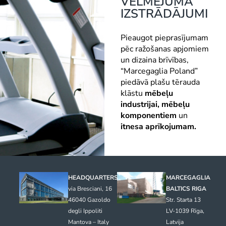
VELMĒJUMA
IZSTRĀDĀJUMI
Pieaugot pieprasījumam
pēc ražošanas apjomiem
un dizaina brīvības,
“Marcegaglia Poland”
piedāvā plašu tērauda
klāstu
mēbeļu
industrijai, mēbeļu
komponentiem
un
itnesa aprīkojumam.
HEADQUARTERS
MARCEGAGLIA
via Bresciani, 16
BALTICS RIGA
46040 Gazoldo
Str. Starta 13
degli Ippoliti
LV-1039 Rīga,
Mantova – Italy
Latvija