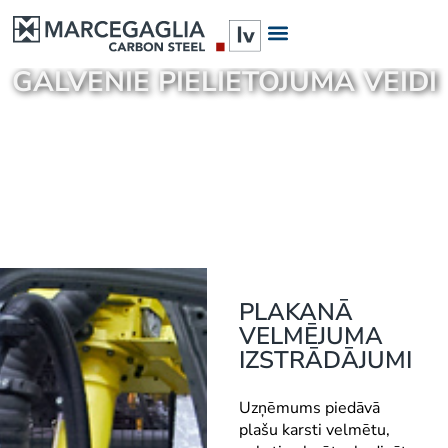
GALVENIE PIELIETOJUMA VEIDI
PLAKANĀ
VELMĒJUMA
IZSTRĀDĀJUMI
Uzņēmums piedāvā
plašu karsti velmētu,